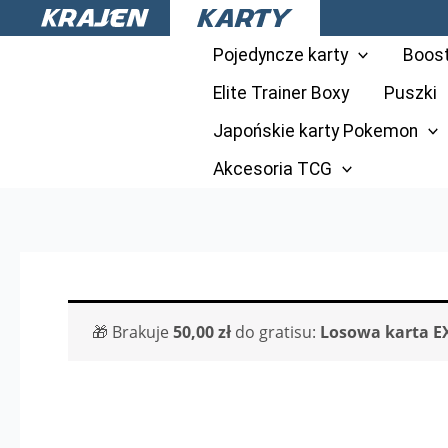
Przejdź
do
Pojedyncze karty
Boos
treści
Elite Trainer Boxy
Puszki
Japońskie karty Pokemon
Akcesoria TCG
🎁 Brakuje
50,00
zł
do gratisu:
Losowa karta E