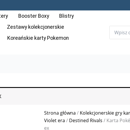
tery
Booster Boxy
Blistry
Zestawy kolekcjonerskie
Koreańskie karty Pokemon
X
Strona główna
/
Kolekcjonerskie gry ka
Violet era
/
Destined Rivals
/ Karta Poké
ex