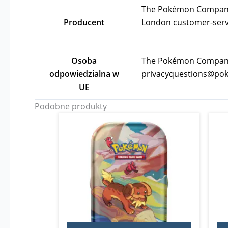
The Pokémon Company In
Producent
London
customer-se
Osoba
The Pokémon Company I
odpowiedzialna w
privacyquestions@p
UE
Podobne produkty