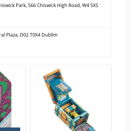
hiswick Park, 566 Chiswick High Road, W4 5XS
ral Plaza, D02 T0X4 Dublim