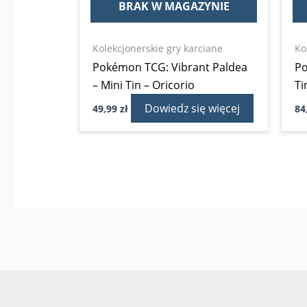
BRAK W MAGAZYNIE
Kolekcjonerskie gry karciane
Ko
Pokémon TCG: Vibrant Paldea
Po
– Mini Tin – Oricorio
Ti
Dowiedz się więcej
49,99
zł
84