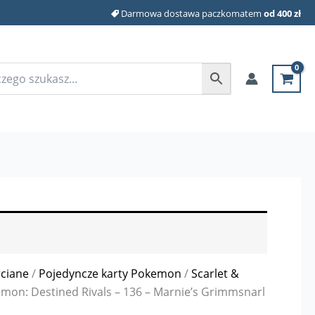
Darmowa dostawa paczkomatem
od 400 zł
rciane
/
Pojedyncze karty Pokemon
/
Scarlet &
mon: Destined Rivals – 136 – Marnie’s Grimmsnarl