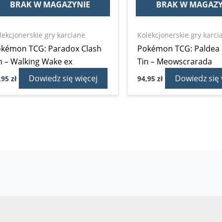
BRAK W MAGAZYNIE
BRAK W MAGAZY
lekcjonerskie gry karciane
Kolekcjonerskie gry karci
kémon TCG: Paradox Clash
Pokémon TCG: Paldea 
n – Walking Wake ex
Tin – Meowscrarada
Dowiedz się więcej
Dowiedz się 
,95
zł
94,95
zł