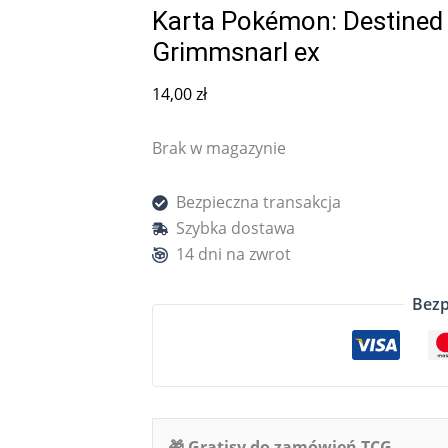
Karta Pokémon: Destined 
Grimmsnarl ex
14,00
zł
Brak w magazynie
Bezpieczna transakcja
Szybka dostawa
14 dni na zwrot
Bezp
🎁 Gratisy do zamówień TCG