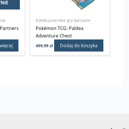
NIE
ane
Kolekcjonerskie gry karciane
Partners
Pokémon TCG: Paldea
Adventure Chest
więcej
Dodaj do koszyka
499,99
zł