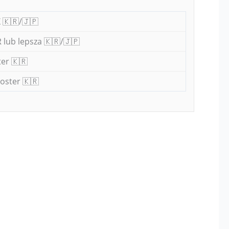
 🇰🇷/🇯🇵
 lub lepsza 🇰🇷/🇯🇵
er 🇰🇷
oster 🇰🇷