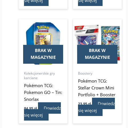
się więcej
się więcej
BRAK W
BRAK W
MAGAZYNIE
MAGAZYNIE
Kolekcjonerskie gry
Boostery
karciane
Pokémon TCG:
Pokémon TCG:
Stellar Crown Mini
Pokemon GO – Tin:
Portfolio + Booster
Snorlax
Dowiedz
23,95
zł
Dowiedz
84,95
zł
się więcej
się więcej