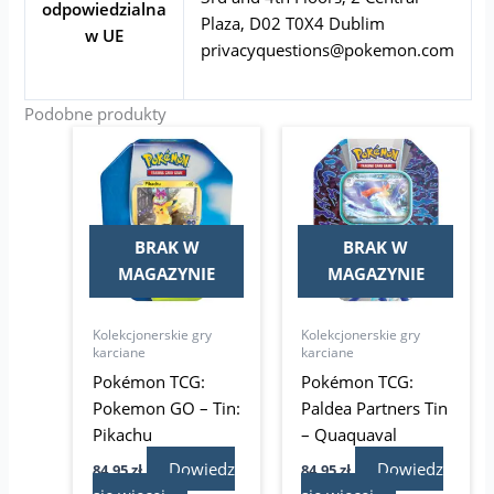
odpowiedzialna
Plaza, D02 T0X4 Dublim
w UE
privacyquestions@pokemon.com
Podobne produkty
BRAK W
BRAK W
MAGAZYNIE
MAGAZYNIE
Kolekcjonerskie gry
Kolekcjonerskie gry
karciane
karciane
Pokémon TCG:
Pokémon TCG:
Pokemon GO – Tin:
Paldea Partners Tin
Pikachu
– Quaquaval
Dowiedz
Dowiedz
84,95
zł
84,95
zł