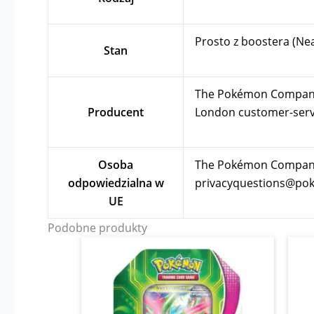
Prosto z boostera (Ne
Stan
The Pokémon Company In
Producent
London
customer-se
Osoba
The Pokémon Company I
odpowiedzialna w
privacyquestions@p
UE
Podobne produkty