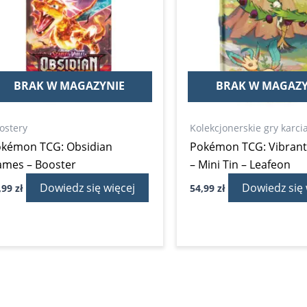
BRAK W MAGAZYNIE
BRAK W MAGAZY
ostery
Kolekcjonerskie gry karci
kémon TCG: Obsidian
Pokémon TCG: Vibrant
ames – Booster
– Mini Tin – Leafeon
Dowiedz się więcej
Dowiedz się 
,99
zł
54,99
zł