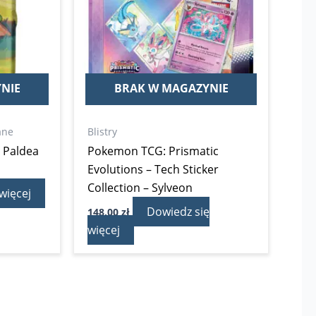
NIE
BRAK W MAGAZYNIE
ane
Blistry
 Paldea
Pokemon TCG: Prismatic
Evolutions – Tech Sticker
Collection – Sylveon
więcej
Dowiedz się
148,00
zł
więcej