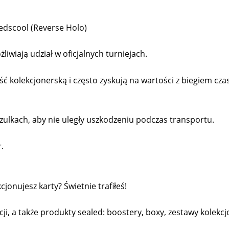
edscool (Reverse Holo)
liwiają udział w oficjalnych turniejach.
kolekcjonerską i często zyskują na wartości z biegiem cza
ulkach, aby nie uległy uszkodzeniu podczas transportu.
.
onujesz karty? Świetnie trafiłeś!
cji, a także produkty sealed: boostery, boxy, zestawy kolekcjo