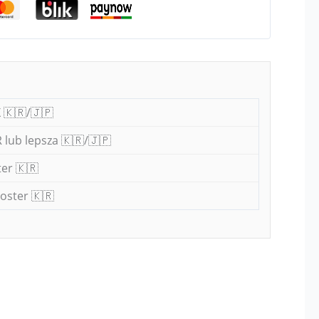
 🇰🇷/🇯🇵
 lub lepsza 🇰🇷/🇯🇵
er 🇰🇷
oster 🇰🇷