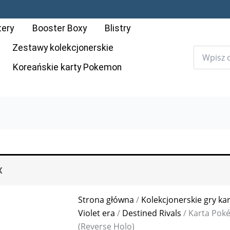
ilość
Karta
tery
Booster Boxy
Blistry
Pokémon:
Destined
Zestawy kolekcjonerskie
Rivals
Koreańskie karty Pokemon
-
109
-
Arven’s
Toedscool
(Reverse
Holo)
X
Strona główna
/
Kolekcjonerskie gry ka
Violet era
/
Destined Rivals
/ Karta Poké
(Reverse Holo)