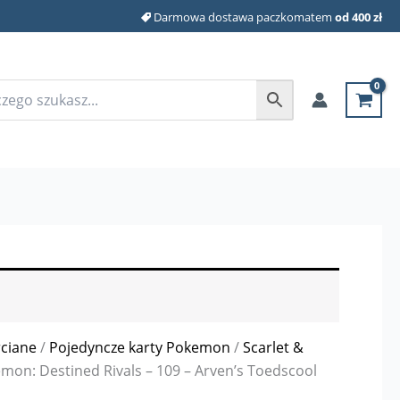
Darmowa dostawa paczkomatem
od 400 zł
rciane
/
Pojedyncze karty Pokemon
/
Scarlet &
mon: Destined Rivals – 109 – Arven’s Toedscool