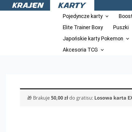
Przejdź
do
Pojedyncze karty
Boos
treści
Elite Trainer Boxy
Puszki
Japońskie karty Pokemon
Akcesoria TCG
🎁 Brakuje
50,00
zł
do gratisu:
Losowa karta E