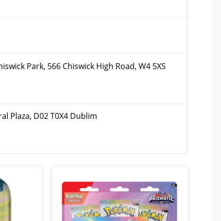
hiswick Park, 566 Chiswick High Road, W4 5XS
ral Plaza, D02 T0X4 Dublim