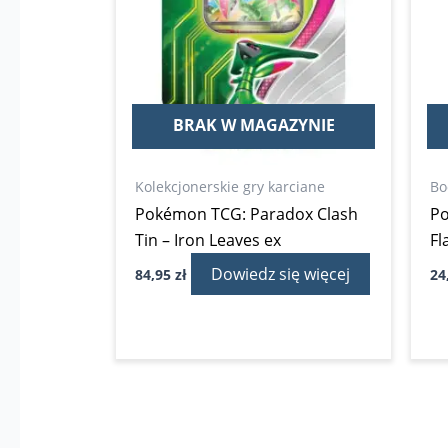
BRAK W MAGAZYNIE
Kolekcjonerskie gry karciane
Bo
Pokémon TCG: Paradox Clash
Po
Tin – Iron Leaves ex
Fl
Dowiedz się więcej
84,95
zł
24