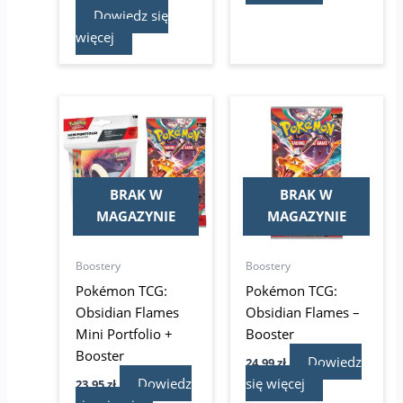
Dowiedz się
więcej
BRAK W
BRAK W
MAGAZYNIE
MAGAZYNIE
Boostery
Boostery
Pokémon TCG:
Pokémon TCG:
Obsidian Flames
Obsidian Flames –
Mini Portfolio +
Booster
Booster
Dowiedz
24,99
zł
Dowiedz
się więcej
23,95
zł