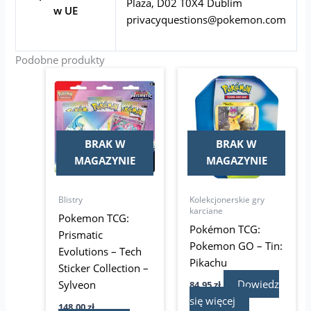
Plaza, D02 T0X4 Dublim
w UE
privacyquestions@pokemon.com
Podobne produkty
BRAK W
BRAK W
MAGAZYNIE
MAGAZYNIE
Blistry
Kolekcjonerskie gry
karciane
Pokemon TCG:
Pokémon TCG:
Prismatic
Pokemon GO – Tin:
Evolutions – Tech
Pikachu
Sticker Collection –
Dowiedz
Sylveon
84,95
zł
się więcej
148,00
zł