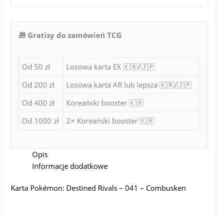
🎁 Gratisy do zamówień TCG
Od 50 zł
Losowa karta EX 🇰🇷/🇯🇵
Od 200 zł
Losowa karta AR lub lepsza 🇰🇷/🇯🇵
Od 400 zł
Koreański booster 🇰🇷
Od 1000 zł
2× Koreański booster 🇰🇷
Opis
Informacje dodatkowe
Karta Pokémon: Destined Rivals – 041 – Combusken