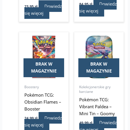
Dowiedz
84,95
zł
Dowiedz
23,95
zł
się więcej
się więcej
BRAK W
BRAK W
MAGAZYNIE
MAGAZYNIE
Boostery
Kolekcjonerskie gry
karciane
Pokémon TCG:
Pokémon TCG:
Obsidian Flames –
Vibrant Paldea –
Booster
Mini Tin – Goomy
Dowiedz
24,99
zł
Dowiedz
49,99
zł
się więcej
się więcej