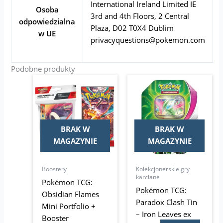
International Ireland Limited IE
Osoba
3rd and 4th Floors, 2 Central
odpowiedzialna
Plaza, D02 T0X4 Dublim
w UE
privacyquestions@pokemon.com
Podobne produkty
BRAK W
BRAK W
MAGAZYNIE
MAGAZYNIE
Boostery
Kolekcjonerskie gry
karciane
Pokémon TCG:
Pokémon TCG:
Obsidian Flames
Paradox Clash Tin
Mini Portfolio +
– Iron Leaves ex
Booster