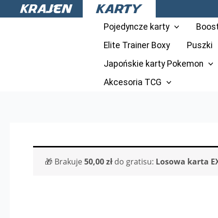
Przejdź
do
Pojedyncze karty
Boos
treści
Elite Trainer Boxy
Puszki
Japońskie karty Pokemon
Akcesoria TCG
🎁 Brakuje
50,00
zł
do gratisu:
Losowa karta E