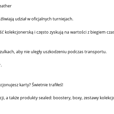
eather
liwiają udział w oficjalnych turniejach.
kolekcjonerską i często zyskują na wartości z biegiem cza
ulkach, aby nie uległy uszkodzeniu podczas transportu.
.
onujesz karty? Świetnie trafiłeś!
cji, a także produkty sealed: boostery, boxy, zestawy kolekcjo