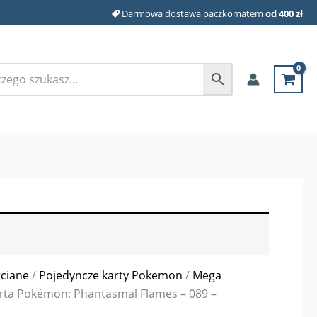
Darmowa dostawa paczkomatem
od 400 zł
rciane
/
Pojedyncze karty Pokemon
/
Mega
rta Pokémon: Phantasmal Flames – 089 –