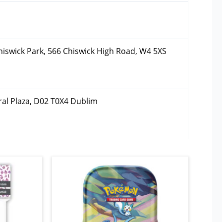
hiswick Park, 566 Chiswick High Road, W4 5XS
ral Plaza, D02 T0X4 Dublim