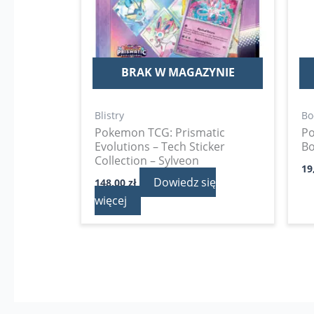
BRAK W MAGAZYNIE
Blistry
Bo
Pokemon TCG: Prismatic
P
Evolutions – Tech Sticker
Bo
Collection – Sylveon
19
Dowiedz się
148,00
zł
więcej