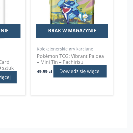
NIE
BRAK W MAGAZYNIE
Kolekcjonerskie gry karciane
l
Pokémon TCG: Vibrant Paldea
 Card
– Mini Tin – Pachirisu
 sztuk
Dowiedz się więcej
49,99
zł
ięcej