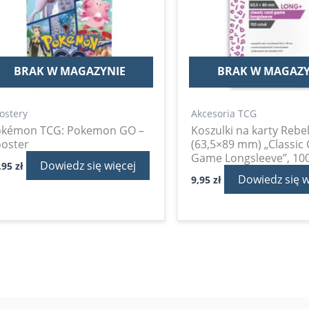
BRAK W MAGAZYNIE
BRAK W MAGAZY
ostery
Akcesoria TCG
okémon TCG: Pokemon GO –
Koszulki na karty Rebe
oster
(63,5×89 mm) „Classic
Game Longsleeve”, 100
Dowiedz się więcej
,95
zł
Dowiedz się w
9,95
zł