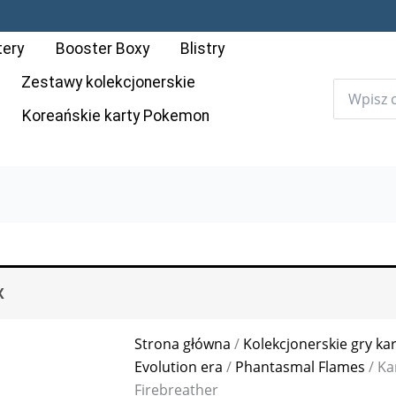
ilość
Karta
tery
Booster Boxy
Blistry
Pokémon:
Phantasmal
Zestawy kolekcjonerskie
Flames
Koreańskie karty Pokemon
-
089
-
Firebreather
X
Strona główna
/
Kolekcjonerskie gry ka
Evolution era
/
Phantasmal Flames
/ Ka
Firebreather