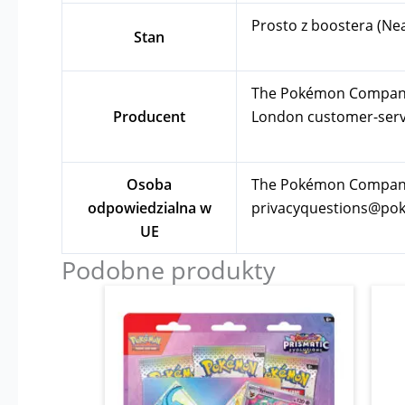
Prosto z boostera (Ne
Stan
The Pokémon Company In
Producent
London
customer-se
Osoba
The Pokémon Company I
odpowiedzialna w
privacyquestions@p
UE
Podobne produkty