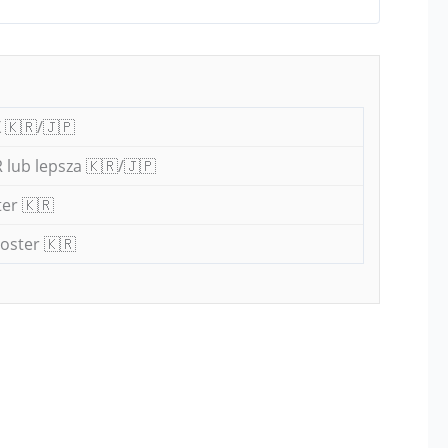
 🇰🇷/🇯🇵
 lub lepsza 🇰🇷/🇯🇵
er 🇰🇷
oster 🇰🇷