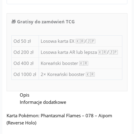
🎁 Gratisy do zamówień TCG
Od 50 zł
Losowa karta EX 🇰🇷/🇯🇵
Od 200 zł
Losowa karta AR lub lepsza 🇰🇷/🇯🇵
Od 400 zł
Koreański booster 🇰🇷
Od 1000 zł
2× Koreański booster 🇰🇷
Opis
Informacje dodatkowe
Karta Pokémon: Phantasmal Flames – 078 – Aipom
(Reverse Holo)