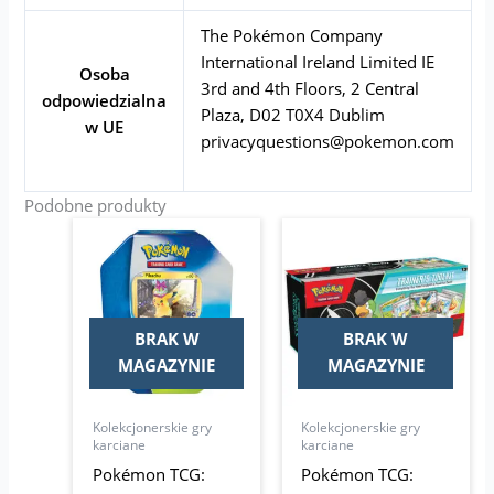
The Pokémon Company
International Ireland Limited IE
Osoba
3rd and 4th Floors, 2 Central
odpowiedzialna
Plaza, D02 T0X4 Dublim
w UE
privacyquestions@pokemon.com
Podobne produkty
BRAK W
BRAK W
MAGAZYNIE
MAGAZYNIE
Kolekcjonerskie gry
Kolekcjonerskie gry
karciane
karciane
Pokémon TCG:
Pokémon TCG: