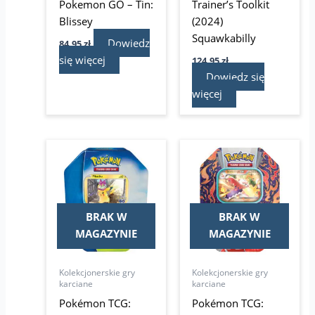
Pokemon GO – Tin:
Trainer’s Toolkit
Blissey
(2024)
Squawkabilly
Dowiedz
84,95
zł
się więcej
124,95
zł
Dowiedz się
więcej
BRAK W
BRAK W
MAGAZYNIE
MAGAZYNIE
Kolekcjonerskie gry
Kolekcjonerskie gry
karciane
karciane
Pokémon TCG:
Pokémon TCG: