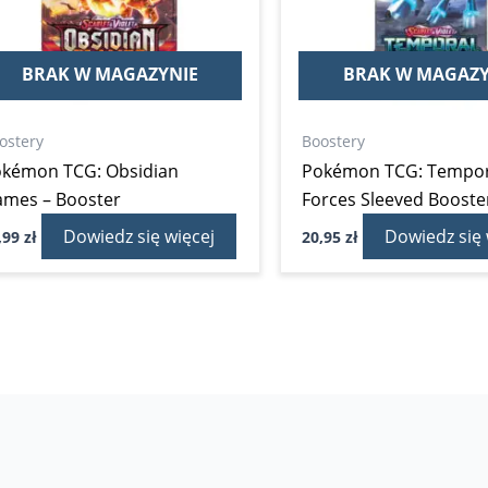
BRAK W MAGAZYNIE
BRAK W MAGAZY
ostery
Boostery
kémon TCG: Obsidian
Pokémon TCG: Tempor
ames – Booster
Forces Sleeved Booste
Dowiedz się więcej
Dowiedz się 
,99
zł
20,95
zł