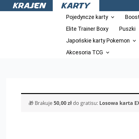
Przejdź
do
Pojedyncze karty
Boos
treści
Elite Trainer Boxy
Puszki
Japońskie karty Pokemon
Akcesoria TCG
🎁 Brakuje
50,00
zł
do gratisu:
Losowa karta E