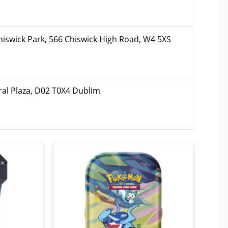
hiswick Park, 566 Chiswick High Road, W4 5XS
ral Plaza, D02 T0X4 Dublim