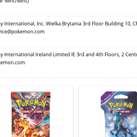
ar Mint/Mint)
ternational, Inc. Wielka Brytania 3rd Floor Building 10, C
rvice@pokemon.com
nternational Ireland Limited IE 3rd and 4th Floors, 2 Cent
okemon.com