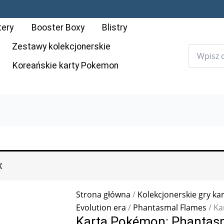
ilość
Karta
tery
Booster Boxy
Blistry
Pokémon:
Phantasmal
Zestawy kolekcjonerskie
Flames
Koreańskie karty Pokemon
-
052
-
Vibrava
X
Strona główna
/
Kolekcjonerskie gry ka
Evolution era
/
Phantasmal Flames
/ Ka
Karta Pokémon: Phantasm