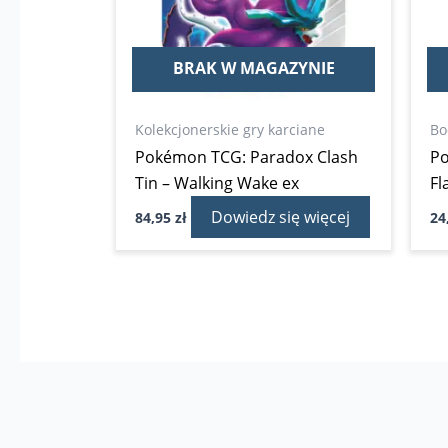
BRAK W MAGAZYNIE
Kolekcjonerskie gry karciane
Bo
Pokémon TCG: Paradox Clash
Po
Tin – Walking Wake ex
Fl
Dowiedz się więcej
84,95
zł
24