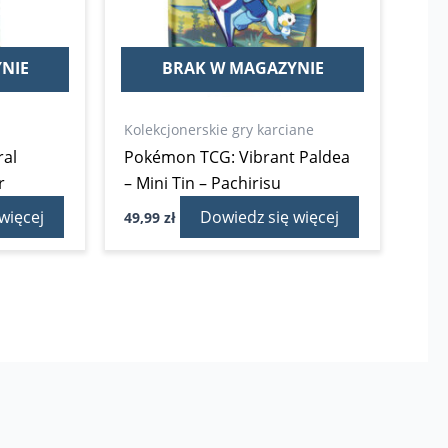
NIE
BRAK W MAGAZYNIE
Kolekcjonerskie gry karciane
al
Pokémon TCG: Vibrant Paldea
r
– Mini Tin – Pachirisu
więcej
Dowiedz się więcej
49,99
zł