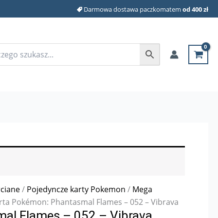
Darmowa dostawa paczkomatem
od 400 zł
rciane
/
Pojedyncze karty Pokemon
/
Mega
rta Pokémon: Phantasmal Flames – 052 – Vibrava
al Flames – 052 – Vibrava