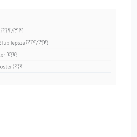
 🇰🇷/🇯🇵
 lub lepsza 🇰🇷/🇯🇵
er 🇰🇷
oster 🇰🇷