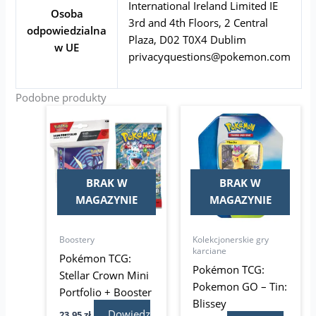
International Ireland Limited IE
Osoba
3rd and 4th Floors, 2 Central
odpowiedzialna
Plaza, D02 T0X4 Dublim
w UE
privacyquestions@pokemon.com
Podobne produkty
BRAK W
BRAK W
MAGAZYNIE
MAGAZYNIE
Boostery
Kolekcjonerskie gry
karciane
Pokémon TCG:
Pokémon TCG:
Stellar Crown Mini
Pokemon GO – Tin:
Portfolio + Booster
Blissey
Dowiedz
23,95
zł