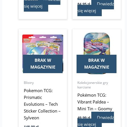
Dowiedz
84,95
zł
się więcej
się więcej
BRAK W
BRAK W
MAGAZYNIE
MAGAZYNIE
Blistry
Kolekcjonerskie gry
karciane
Pokemon TCG:
Pokémon TCG:
Prismatic
Vibrant Paldea –
Evolutions – Tech
Mini Tin – Goomy
Sticker Collection –
Dowiedz
Sylveon
49,99
zł
się więcej
148,00
zł