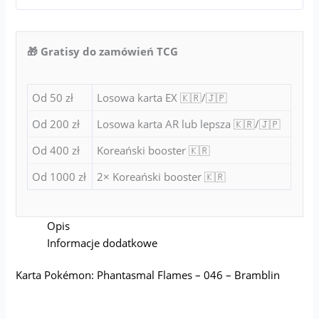
🎁 Gratisy do zamówień TCG
Od 50 zł
Losowa karta EX 🇰🇷/🇯🇵
Od 200 zł
Losowa karta AR lub lepsza 🇰🇷/🇯🇵
Od 400 zł
Koreański booster 🇰🇷
Od 1000 zł
2× Koreański booster 🇰🇷
Opis
Informacje dodatkowe
Karta Pokémon: Phantasmal Flames – 046 – Bramblin