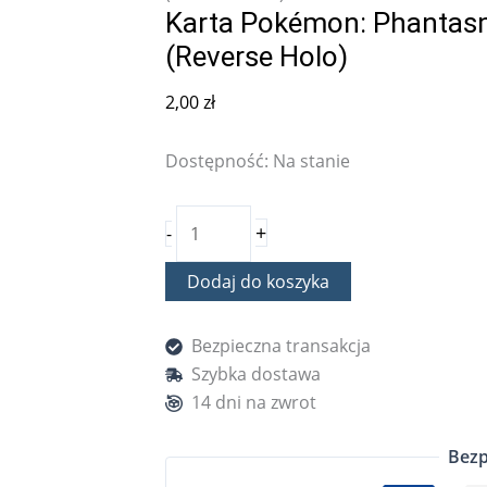
Karta Pokémon: Phantasm
(Reverse Holo)
2,00
zł
Dostępność:
Na stanie
+
-
Dodaj do koszyka
Bezpieczna transakcja
Szybka dostawa
14 dni na zwrot
Bezp