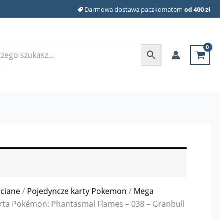
Darmowa dostawa paczkomatem
od 400 zł
rciane
/
Pojedyncze karty Pokemon
/
Mega
rta Pokémon: Phantasmal Flames – 038 – Granbull