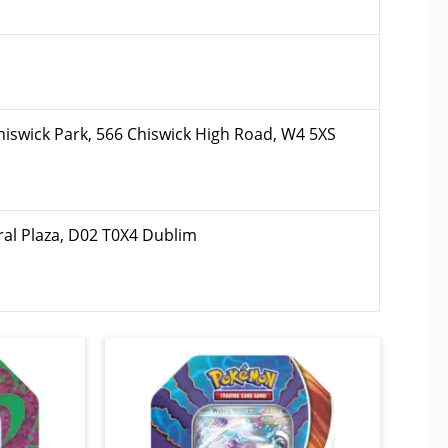
hiswick Park, 566 Chiswick High Road, W4 5XS
ral Plaza, D02 T0X4 Dublim