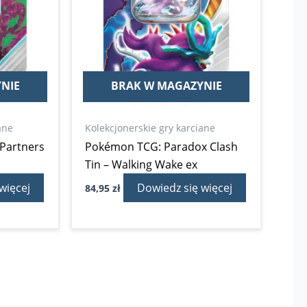
NIE
BRAK W MAGAZYNIE
ane
Kolekcjonerskie gry karciane
Partners
Pokémon TCG: Paradox Clash
Tin – Walking Wake ex
więcej
Dowiedz się więcej
84,95
zł