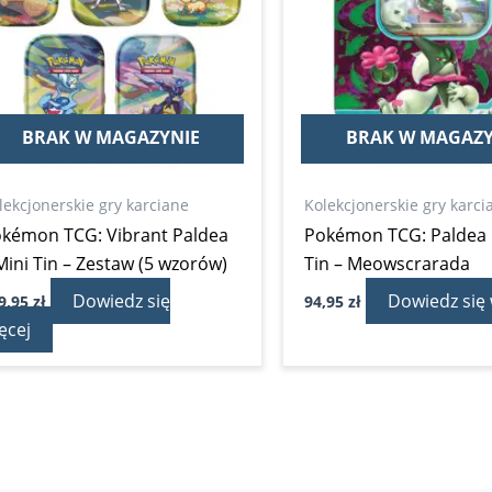
BRAK W MAGAZYNIE
BRAK W MAGAZY
lekcjonerskie gry karciane
Kolekcjonerskie gry karci
kémon TCG: Vibrant Paldea
Pokémon TCG: Paldea 
Mini Tin – Zestaw (5 wzorów)
Tin – Meowscrarada
Dowiedz się
Dowiedz się 
9,95
zł
94,95
zł
ęcej