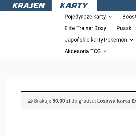
Przejdź
do
Pojedyncze karty
Boos
treści
Elite Trainer Boxy
Puszki
Japońskie karty Pokemon
Akcesoria TCG
🎁 Brakuje
50,00
zł
do gratisu:
Losowa karta E