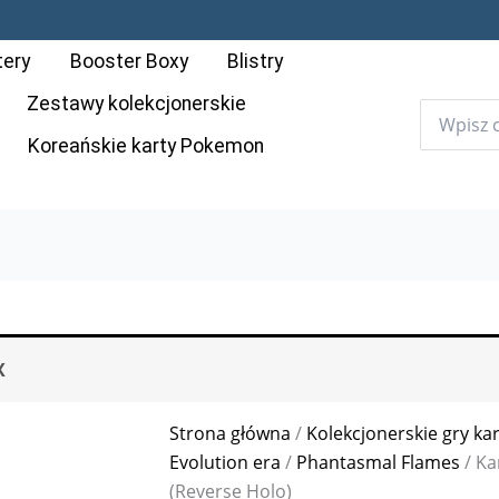
ilość
Karta
tery
Booster Boxy
Blistry
Pokémon:
Phantasmal
Zestawy kolekcjonerskie
Flames
Koreańskie karty Pokemon
-
038
-
Granbull
(Reverse
Holo)
X
Strona główna
/
Kolekcjonerskie gry ka
Evolution era
/
Phantasmal Flames
/ Ka
(Reverse Holo)