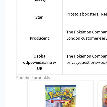
Prosto z boostera (Ne
Stan
The Pokémon Company In
Producent
London
customer-se
Osoba
The Pokémon Company I
odpowiedzialna w
privacyquestions@p
UE
Podobne produkty