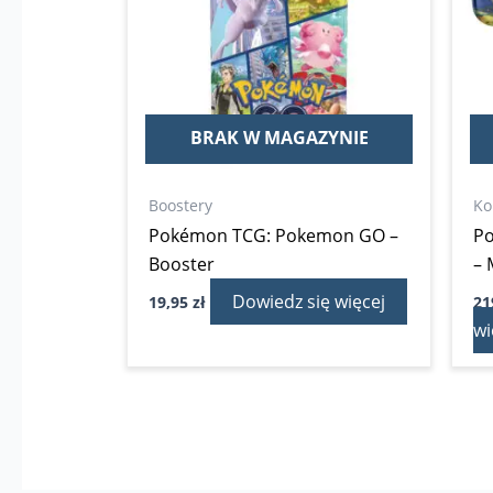
BRAK W MAGAZYNIE
Boostery
Ko
Pokémon TCG: Pokemon GO –
Po
Booster
– 
Dowiedz się więcej
19,95
zł
21
wi