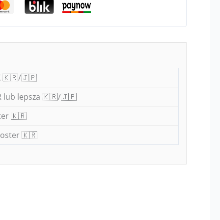
 🇰🇷/🇯🇵
 lub lepsza 🇰🇷/🇯🇵
er 🇰🇷
oster 🇰🇷