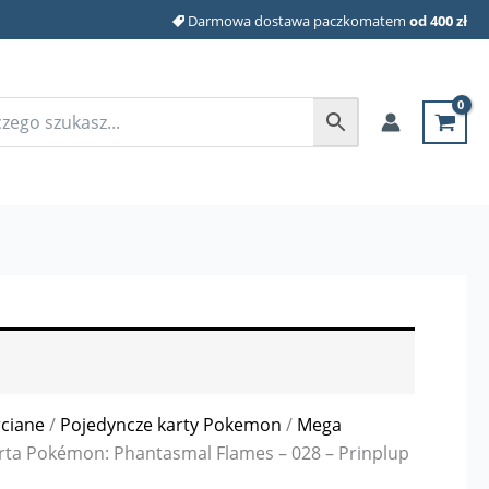
Darmowa dostawa paczkomatem
od 400 zł
rciane
/
Pojedyncze karty Pokemon
/
Mega
rta Pokémon: Phantasmal Flames – 028 – Prinplup