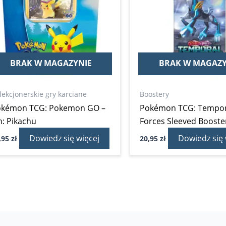
BRAK W MAGAZYNIE
BRAK W MAGAZY
lekcjonerskie gry karciane
Boostery
okémon TCG: Pokemon GO –
Pokémon TCG: Tempor
n: Pikachu
Forces Sleeved Booste
Dowiedz się więcej
Dowiedz się 
,95
zł
20,95
zł