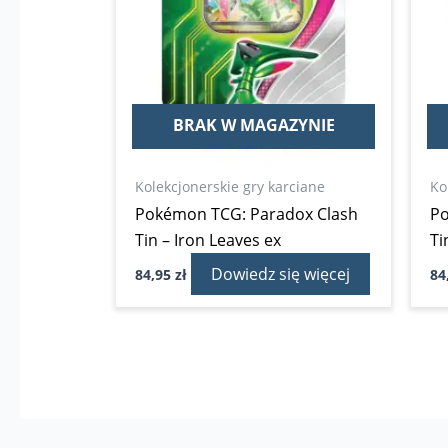
BRAK W MAGAZYNIE
Kolekcjonerskie gry karciane
Ko
Pokémon TCG: Paradox Clash
P
Tin – Iron Leaves ex
Ti
Dowiedz się więcej
84,95
zł
84