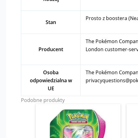
Prosto z boostera (Ne
Stan
The Pokémon Company In
Producent
London
customer-se
Osoba
The Pokémon Company I
odpowiedzialna w
privacyquestions@p
UE
Podobne produkty