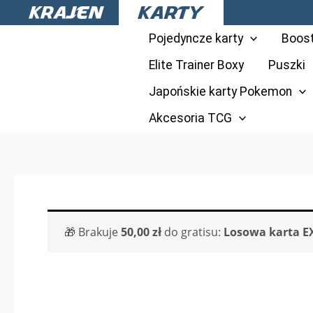
Przejdź
do
Pojedyncze karty
Boos
treści
Elite Trainer Boxy
Puszki
Japońskie karty Pokemon
Akcesoria TCG
🎁 Brakuje
50,00
zł
do gratisu:
Losowa karta E