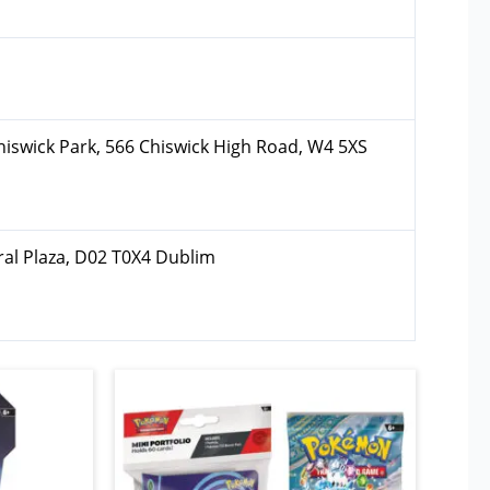
hiswick Park, 566 Chiswick High Road, W4 5XS
ral Plaza, D02 T0X4 Dublim