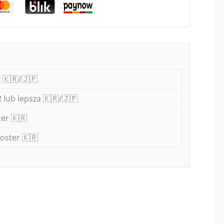
 🇰🇷/🇯🇵
 lub lepsza 🇰🇷/🇯🇵
er 🇰🇷
oster 🇰🇷