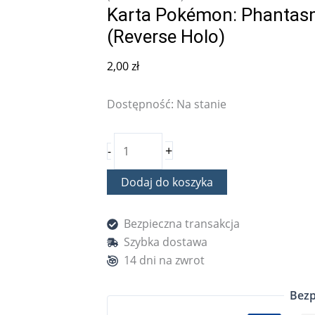
Karta Pokémon: Phantasm
(Reverse Holo)
2,00
zł
Dostępność:
Na stanie
+
-
Dodaj do koszyka
Bezpieczna transakcja
Szybka dostawa
14 dni na zwrot
Bezp