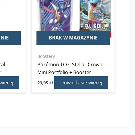
NIE
BRAK W MAGAZYNIE
Boostery
al
Pokémon TCG: Stellar Crown
r
Mini Portfolio + Booster
więcej
Dowiedz się więcej
23,95
zł