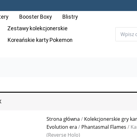
ilość
Karta
tery
Booster Boxy
Blistry
Pokémon:
Phantasmal
Zestawy kolekcjonerskie
Flames
Koreańskie karty Pokemon
-
028
-
Prinplup
(Reverse
Holo)
X
Strona główna
/
Kolekcjonerskie gry ka
Evolution era
/
Phantasmal Flames
/ Ka
(Reverse Holo)