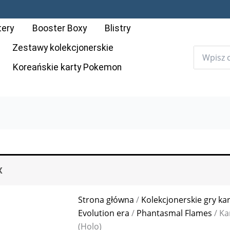
ilość
Karta
tery
Booster Boxy
Blistry
Pokémon:
Phantasmal
Zestawy kolekcjonerskie
Flames
Koreańskie karty Pokemon
-
014
-
Moltres
(Holo)
X
Strona główna
/
Kolekcjonerskie gry ka
Evolution era
/
Phantasmal Flames
/ Ka
(Holo)