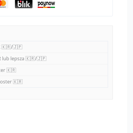
 🇰🇷/🇯🇵
 lub lepsza 🇰🇷/🇯🇵
er 🇰🇷
oster 🇰🇷