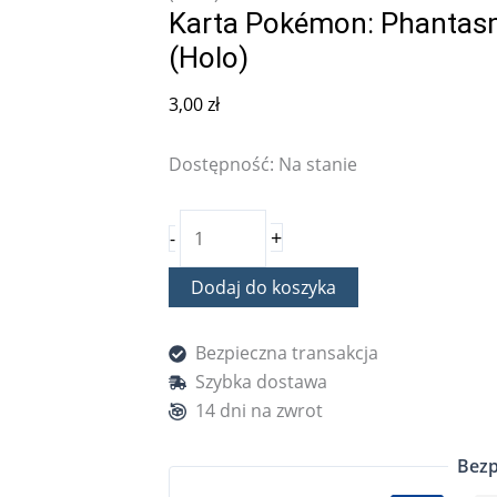
Karta Pokémon: Phantasm
(Holo)
3,00
zł
Dostępność:
Na stanie
+
-
Dodaj do koszyka
Bezpieczna transakcja
Szybka dostawa
14 dni na zwrot
Bezp