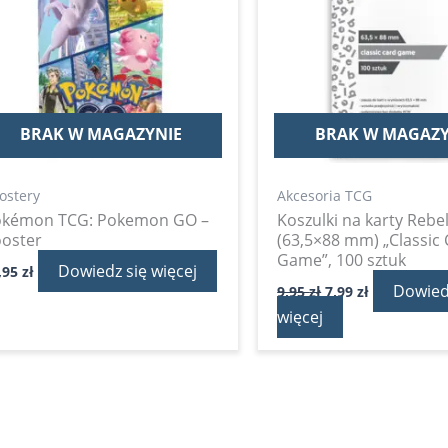
BRAK W MAGAZYNIE
BRAK W MAGAZY
ostery
Akcesoria TCG
okémon TCG: Pokemon GO –
Koszulki na karty Rebe
oster
(63,5×88 mm) „Classic
Game”, 100 sztuk
Dowiedz się więcej
,95
zł
Dowied
9,95
zł
7,99
zł
więcej