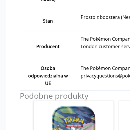
Prosto z boostera (Ne
Stan
The Pokémon Company In
Producent
London
customer-se
Osoba
The Pokémon Company I
odpowiedzialna w
privacyquestions@p
UE
Podobne produkty