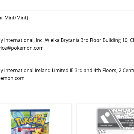
ar Mint/Mint)
ternational, Inc. Wielka Brytania 3rd Floor Building 10, C
rvice@pokemon.com
nternational Ireland Limited IE 3rd and 4th Floors, 2 Cent
okemon.com
Pierwotna
Aktualna
cena
cena
wynosiła:
wynosi:
9,95 zł.
7,99 zł.