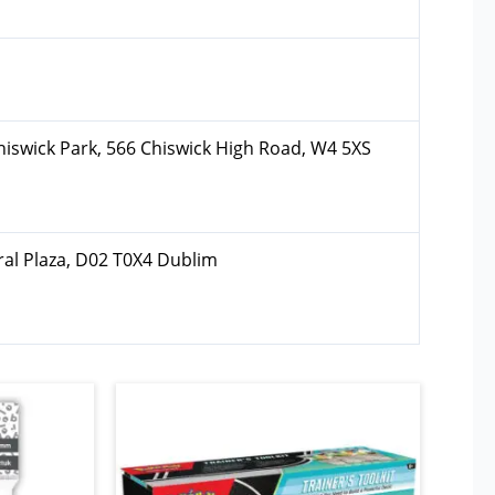
hiswick Park, 566 Chiswick High Road, W4 5XS
ral Plaza, D02 T0X4 Dublim