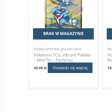
BRAK W MAGAZYNIE
Kolekcjonerskie gry karciane
Bo
Pokémon TCG: Vibrant Paldea
P
– Mini Tin – Pachirisu
Bo
Dowiedz się więcej
49,99
zł
19