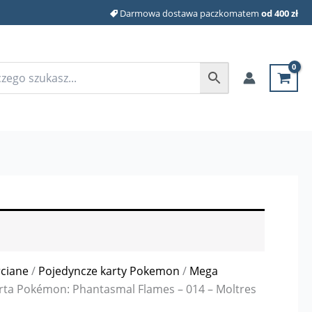
Darmowa dostawa paczkomatem
od 400 zł
rciane
/
Pojedyncze karty Pokemon
/
Mega
rta Pokémon: Phantasmal Flames – 014 – Moltres