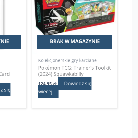
NIE
BRAK W MAGAZYNIE
Kolekcjonerskie gry karciane
l
Pokémon TCG: Trainer’s Toolkit
 Card
(2024) Squawkabilly
Dowiedz się
124,95
zł
z się
więcej