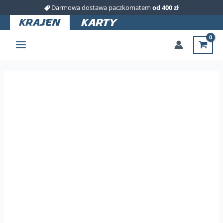
Przejdź
Darmowa dostawa paczkomatem
od 400 zł
do
treści