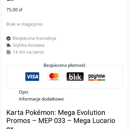
75,00
zł
Brak w magazynie
Bezpieczna transakcja
Szybka dostawa
14 dni na zwrot
Bezpieczna płatność
Opis
Informacje dodatkowe
Karta Pokémon: Mega Evolution
Promos – MEP 033 – Mega Lucario
ex