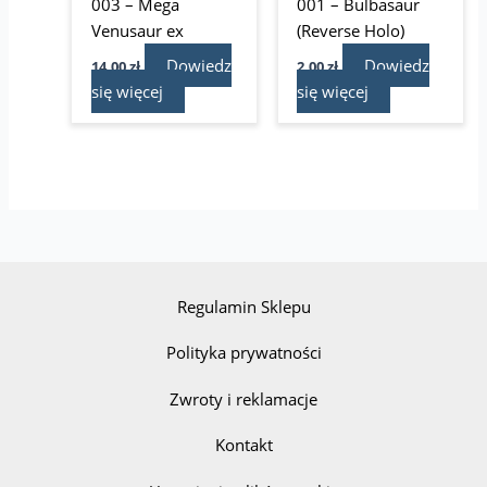
003 – Mega
001 – Bulbasaur
Venusaur ex
(Reverse Holo)
Dowiedz
Dowiedz
14,00
zł
2,00
zł
się więcej
się więcej
Regulamin Sklepu
Polityka prywatności
Zwroty i reklamacje
Kontakt