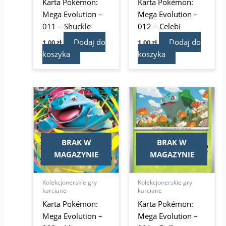
Karta Pokémon:
Karta Pokémon:
Mega Evolution –
Mega Evolution –
011 – Shuckle
012 – Celebi
Dodaj do
Dodaj do
1,00
zł
1,00
zł
koszyka
koszyka
BRAK W
BRAK W
MAGAZYNIE
MAGAZYNIE
Kolekcjonerskie gry
Kolekcjonerskie gry
karciane
karciane
Karta Pokémon:
Karta Pokémon:
Mega Evolution –
Mega Evolution –