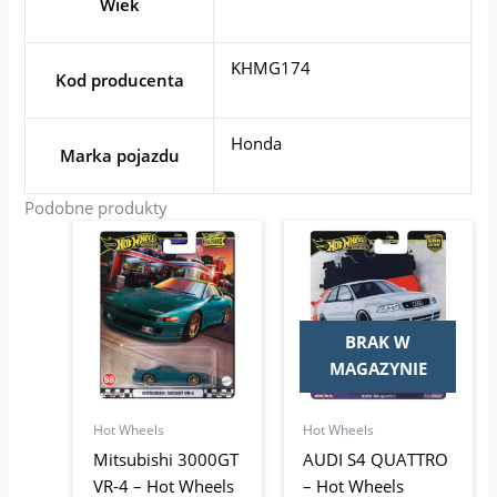
Wiek
KHMG174
Kod producenta
Honda
Marka pojazdu
Podobne produkty
Pierwotna
Aktualna
cena
cena
wynosiła:
wynosi:
48,00 zł.
34,95 zł.
BRAK W
MAGAZYNIE
Hot Wheels
Hot Wheels
Mitsubishi 3000GT
AUDI S4 QUATTRO
VR-4 – Hot Wheels
– Hot Wheels