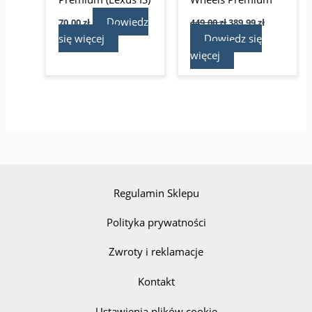
Dowiedz
70,00
zł
449,00
zł
389,99
zł
się więcej
Dowiedz się
więcej
Regulamin Sklepu
Polityka prywatności
Zwroty i reklamacje
Kontakt
Ustawienia plików cookie