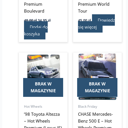
Premium
Premium World
Boulevard
Tour
Dowiedz
48,00
zł
34,95
zł
45,00
zł
Dodaj do
się więcej
koszyka
Pierwotna
Aktualna
cena
cena
wynosiła:
wynosi:
449,00 zł.
389,99 zł.
BRAK W
BRAK W
MAGAZYNIE
MAGAZYNIE
Hot Wheels
Black Friday
’98 Toyota Altezza
CHASE Mercedes-
– Hot Wheels
Benz 500 E – Hot
Premium (Lexus IS)
Wheels Premium