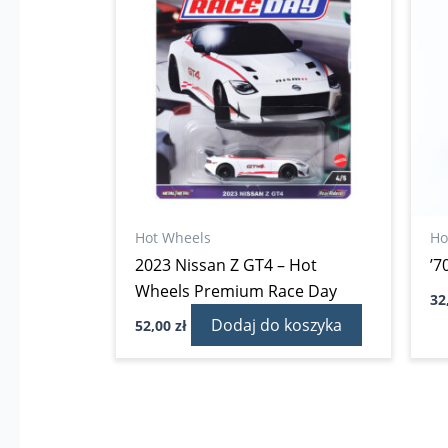
Hot Wheels
Ho
2023 Nissan Z GT4 – Hot
’7
Wheels Premium Race Day
32
Dodaj do koszyka
52,00
zł