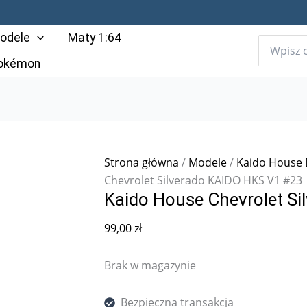
odele
Maty 1:64
Pokémon
Strona główna
/
Modele
/
Kaido House 
Chevrolet Silverado KAIDO HKS V1 #23
Kaido House Chevrolet S
99,00
zł
Brak w magazynie
Bezpieczna transakcja