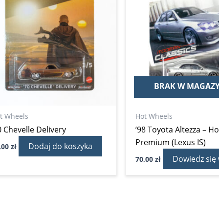
BRAK W MAGAZY
t Wheels
Hot Wheels
0 Chevelle Delivery
’98 Toyota Altezza – H
Premium (Lexus IS)
Dodaj do koszyka
,00
zł
Dowiedz się 
70,00
zł