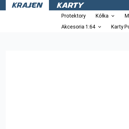
Przejdź
do
Protektory
Kółka
M
treści
Akcesoria 1:64
Karty 