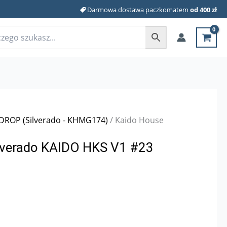
Darmowa dostawa paczkomatem
od 400 zł
DROP (Silverado - KHMG174)
/ Kaido House
ilverado KAIDO HKS V1 #23