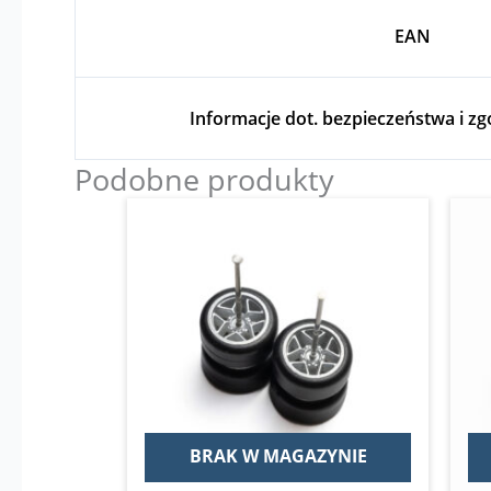
EAN
Informacje dot. bezpieczeństwa i z
Podobne produkty
Pierwotna
Aktualna
Ten
cena
cena
produkt
wynosiła:
wynosi:
14,00 zł.
12,00 zł.
ma
wiele
wariantów.
Opcje
można
wybrać
na
BRAK W MAGAZYNIE
stronie