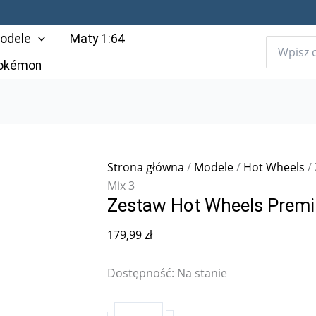
ilość
Zestaw
odele
Maty 1:64
Hot
Wheels
Pokémon
Premium
Fast
&
Furious
2025
Strona główna
/
Modele
/
Hot Wheels
/ 
Mix
Mix 3
3
Zestaw Hot Wheels Premi
179,99
zł
Dostępność:
Na stanie