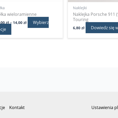
produktu
łka
Naklejki
łka wieloramienne
Naklejka Porsche 911 
Touring
Wybierz
,00
zł
–
14,00
zł
Dowiedz się w
6,80
zł
cje
cje
Kontakt
Ustawienia p