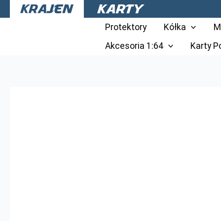
Przejdź
do
Protektory
Kółka
M
treści
Akcesoria 1:64
Karty 