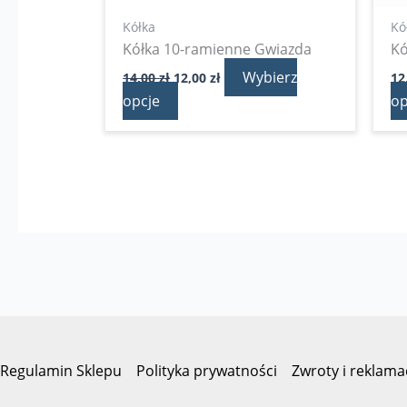
produktu
Kółka
Kó
Kółka 10-ramienne Gwiazda
Kó
Wybierz
14,00
zł
12,00
zł
12
opcje
op
Regulamin Sklepu
Polityka prywatności
Zwroty i reklama