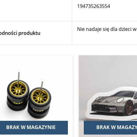
194735263554
Nie nadaje się dla dzieci 
godności produktu
Zakres
Ten
cen:
produkt
od
12,00 zł
ma
do
wiele
14,00 zł
wariantów.
Opcje
można
wybrać
na
BRAK W MAGAZYNIE
BRAK W MAGAZY
stronie