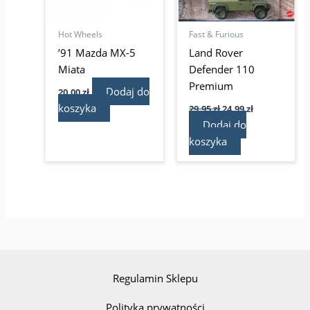
Hot Wheels
Fast & Furious
’91 Mazda MX-5
Land Rover
Miata
Defender 110
Premium
Dodaj do
20,00
zł
koszyka
29,95
zł
24,99
zł
Dodaj do
koszyka
Regulamin Sklepu
Polityka prywatności