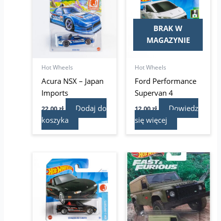
BRAK W
MAGAZYNIE
Hot Wheels
Hot Wheels
Acura NSX – Japan
Ford Performance
Imports
Supervan 4
Dodaj do
Dowiedz
22,00
zł
12,00
zł
koszyka
się więcej
Pierwotna
Aktualna
cena
cena
wynosiła:
wynosi:
29,95 zł.
24,99 zł.