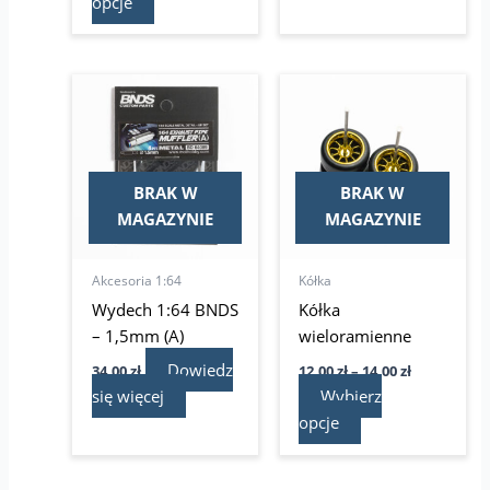
opcje
Zakres
Ten
cen:
produkt
od
ma
12,00 zł
do
wiele
14,00 zł
wariantów.
BRAK W
BRAK W
Opcje
MAGAZYNIE
MAGAZYNIE
można
wybrać
Akcesoria 1:64
Kółka
na
Wydech 1:64 BNDS
Kółka
stronie
– 1,5mm (A)
wieloramienne
produktu
Dowiedz
34,00
zł
12,00
zł
–
14,00
zł
się więcej
Wybierz
opcje