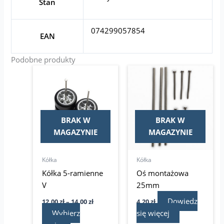
Stan
074299057854
EAN
Podobne produkty
Zakres
Ten
cen:
produkt
od
ma
12,00 zł
do
wiele
14,00 zł
wariantów.
BRAK W
BRAK W
Opcje
MAGAZYNIE
MAGAZYNIE
można
wybrać
Kółka
Kółka
na
Kółka 5-ramienne
Oś montażowa
stronie
V
25mm
produktu
Dowiedz
12,00
zł
–
14,00
zł
4,20
zł
Wybierz
się więcej