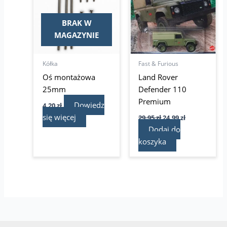
BRAK W
MAGAZYNIE
Kółka
Fast & Furious
Oś montażowa
Land Rover
25mm
Defender 110
Premium
Dowiedz
4,20
zł
się więcej
29,95
zł
24,99
zł
Dodaj do
koszyka