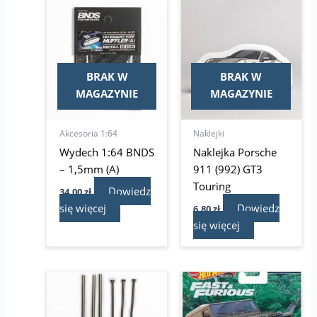
BRAK W
BRAK W
MAGAZYNIE
MAGAZYNIE
Akcesoria 1:64
Naklejki
Wydech 1:64 BNDS
Naklejka Porsche
– 1,5mm (A)
911 (992) GT3
Touring
Dowiedz
34,00
zł
się więcej
Dowiedz
6,80
zł
się więcej
Pierwotna
Aktualna
cena
cena
wynosiła:
wynosi:
29,95 zł.
24,99 zł.