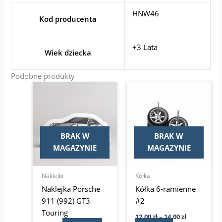
HNW46
Kod producenta
+3 Lata
Wiek dziecka
Podobne produkty
Zakres
Ten
cen:
produkt
od
ma
12,00 zł
do
wiele
14,00 zł
wariantów.
BRAK W
BRAK W
Opcje
MAGAZYNIE
MAGAZYNIE
można
wybrać
Naklejki
Kółka
na
Naklejka Porsche
Kółka 6-ramienne
stronie
911 (992) GT3
#2
produktu
Touring
12,00
zł
–
14,00
zł