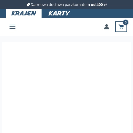
Przejdź
Darmowa dostawa paczkomatem
od 400 zł
do
treści