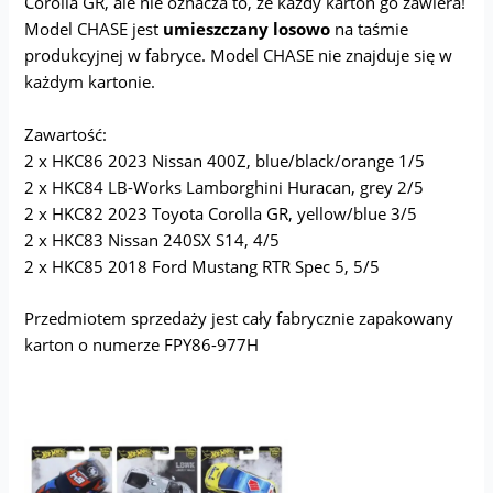
Corolla GR, ale nie oznacza to, że każdy karton go zawiera!
Model CHASE jest
umieszczany losowo
na taśmie
produkcyjnej w fabryce. Model CHASE nie znajduje się w
każdym kartonie.
Zawartość:
2 x HKC86 2023 Nissan 400Z, blue/black/orange 1/5
2 x HKC84 LB-Works Lamborghini Huracan, grey 2/5
2 x HKC82 2023 Toyota Corolla GR, yellow/blue 3/5
2 x HKC83 Nissan 240SX S14, 4/5
2 x HKC85 2018 Ford Mustang RTR Spec 5, 5/5
Przedmiotem sprzedaży jest cały fabrycznie zapakowany
karton o numerze FPY86-977H