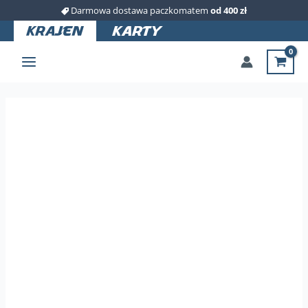
Przejdź
Darmowa dostawa paczkomatem
od 400 zł
do
treści