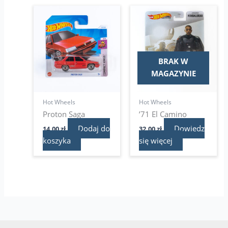
BRAK W
MAGAZYNIE
Hot Wheels
Hot Wheels
Proton Saga
’71 El Camino
Dodaj do
Dowiedz
14,00
zł
32,00
zł
koszyka
się więcej