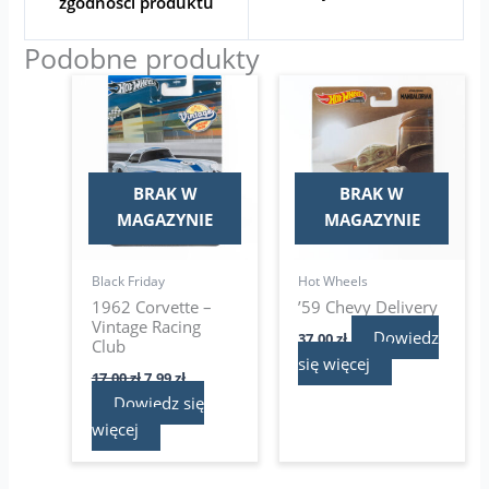
zgodności produktu
Podobne produkty
Pierwotna
Aktualna
cena
cena
wynosiła:
wynosi:
17,00 zł.
7,99 zł.
BRAK W
BRAK W
MAGAZYNIE
MAGAZYNIE
Black Friday
Hot Wheels
1962 Corvette –
’59 Chevy Delivery
Vintage Racing
Dowiedz
37,00
zł
Club
się więcej
17,00
zł
7,99
zł
Dowiedz się
więcej