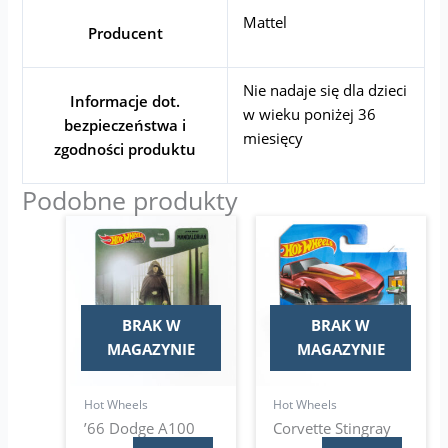
Mattel
Producent
Nie nadaje się dla dzieci
Informacje dot.
w wieku poniżej 36
bezpieczeństwa i
miesięcy
zgodności produktu
Podobne produkty
BRAK W
BRAK W
MAGAZYNIE
MAGAZYNIE
Hot Wheels
Hot Wheels
’66 Dodge A100
Corvette Stingray