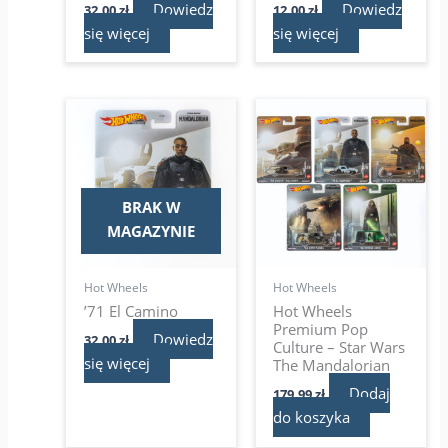
Dowiedz
Dowiedz
32,00
zł
12,00
zł
się więcej
się więcej
BRAK W
MAGAZYNIE
Hot Wheels
Hot Wheels
’71 El Camino
Hot Wheels
Premium Pop
Dowiedz
32,00
zł
Culture – Star Wars
się więcej
The Mandalorian
Dodaj
179,99
zł
do koszyka