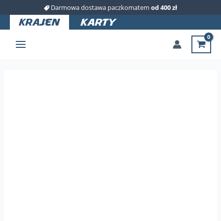
Przejdź
Darmowa dostawa paczkomatem
od 400 zł
do
treści