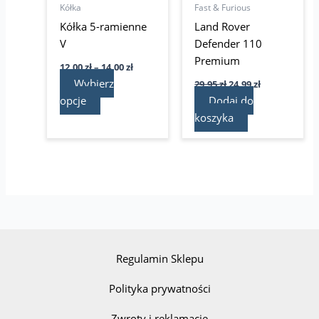
wybrać
Kółka
Fast & Furious
na
Kółka 5-ramienne
Land Rover
stronie
V
Defender 110
produktu
Premium
12,00
zł
–
14,00
zł
Wybierz
29,95
zł
24,99
zł
opcje
Dodaj do
koszyka
Regulamin Sklepu
Polityka prywatności
Zwroty i reklamacje