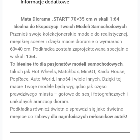
Informacje dodatkowe
Mata Diorama „START” 70×35 cm w skali 1:64
Idealna do Ekspozycji Twoich Modeli Samochodowych
Przenieś swoje kolekcjonerskie modele do realistycznej,
miejskiej scenerii dzięki macie dioramie o wymiarach
60×40 cm. Podkładka została zaprojektowana specjalnie
w skali
1:64.
To
idealne tło dla pasjonatów modeli samochodowych
,
takich jak Hot Wheels, Matchbox, MiniGT, Kaido House,
PopRace, Auto World, Inno64 i wiele innych. Dzięki tej
macie Twoje modele będą wyglądać jak część
prawdziwego miasta – gotowe do sesji fotograficznych i
unikalnych aranżacji dioram.
Podkładka również świetnie sprawdzi się jako świetne
miejsce do zabawy
dla najmłodszych miłośników autek!