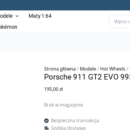
odele
Maty 1:64
Pokémon
Strona główna
/
Modele
/
Hot Wheels
/ 
Porsche 911 GT2 EVO 993
195,00
zł
Brak w magazynie
Bezpieczna transakcja
Szybka dostawa