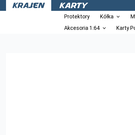
Przejdź
do
Protektory
Kółka
M
treści
Akcesoria 1:64
Karty 