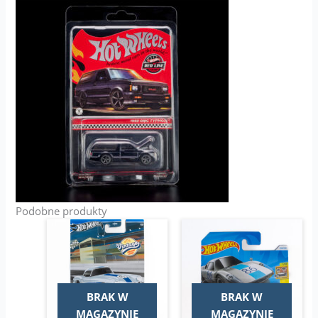
Podobne produkty
Pierwotna
Aktualna
cena
cena
wynosiła:
wynosi:
17,00 zł.
7,99 zł.
BRAK W
BRAK W
MAGAZYNIE
MAGAZYNIE