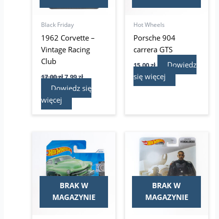
Black Friday
Hot Wheels
1962 Corvette –
Porsche 904
Vintage Racing
carrera GTS
Club
Dowiedz
15,00
zł
się więcej
17,00
zł
7,99
zł
Dowiedz się
więcej
BRAK W
BRAK W
MAGAZYNIE
MAGAZYNIE