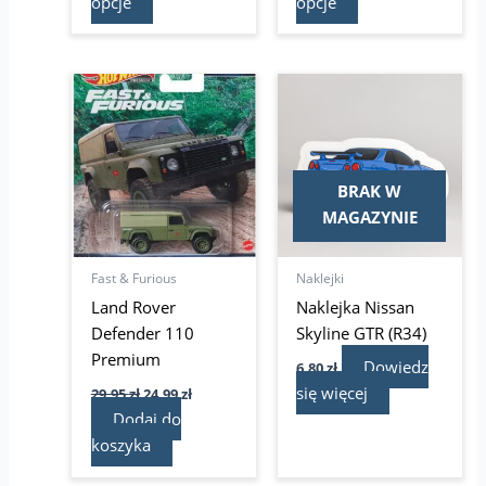
opcje
opcje
Pierwotna
Aktualna
cena
cena
wynosiła:
wynosi:
29,95 zł.
24,99 zł.
BRAK W
MAGAZYNIE
Fast & Furious
Naklejki
Land Rover
Naklejka Nissan
Defender 110
Skyline GTR (R34)
Premium
Dowiedz
6,80
zł
się więcej
29,95
zł
24,99
zł
Dodaj do
koszyka