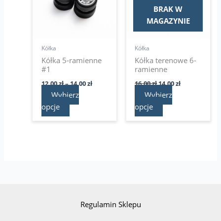
14,00 zł
wariantów.
wariantów.
BRAK W
Opcje
Opcje
MAGAZYNIE
można
można
wybrać
wybrać
Kółka
Kółka
na
na
Kółka 5-ramienne
Kółka terenowe 6-
stronie
stronie
#1
ramienne
produktu
produktu
12,00
zł
–
14,00
zł
16,00
zł
14,00
zł
Wybierz
Wybierz
opcje
opcje
Regulamin Sklepu