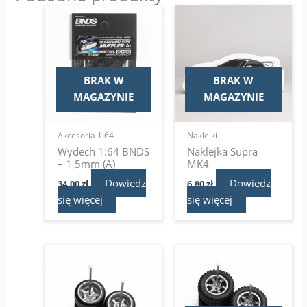
BRAK W
BRAK W
MAGAZYNIE
MAGAZYNIE
Akcesoria 1:64
Naklejki
Wydech 1:64 BNDS
Naklejka Supra
– 1,5mm (A)
MK4
Dowiedz
Dowiedz
34,00
zł
6,80
zł
się więcej
się więcej
Zakres
Pierwotna
Aktualna
Ten
Ten
cen:
cena
cena
produkt
produkt
od
wynosiła:
wynosi:
ma
12,00 zł
16,00 zł.
ma
14,00 zł.
do
wiele
wiele