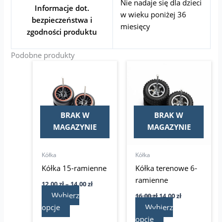
Nie nadaje się dla dzieci
Informacje dot.
w wieku poniżej 36
bezpieczeństwa i
miesięcy
zgodności produktu
Podobne produkty
Zakres
Pierwotna
Aktualna
Ten
Ten
cen:
cena
cena
produkt
produkt
od
wynosiła:
wynosi:
ma
12,00 zł
16,00 zł.
ma
14,00 zł.
do
wiele
wiele
14,00 zł
wariantów.
wariantów.
BRAK W
BRAK W
Opcje
Opcje
MAGAZYNIE
MAGAZYNIE
można
można
wybrać
wybrać
Kółka
Kółka
na
na
Kółka 15-ramienne
Kółka terenowe 6-
stronie
stronie
ramienne
12,00
zł
–
14,00
zł
produktu
produktu
Wybierz
16,00
zł
14,00
zł
opcje
Wybierz
opcje