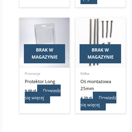
BRAK W
BRAK W
MAGAZYNIE
MAGAZYNIE
Promocje
Kółka
Protektor Long
Oś montażowa
25mm
Dowiedz
9,00
zł
się więcej
Dowiedz
4,20
zł
się więcej