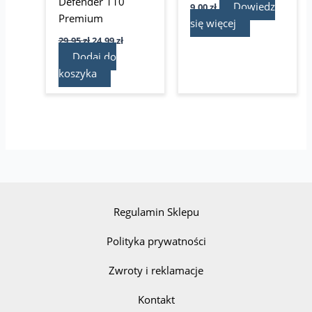
Defender 110
Dowiedz
9,00
zł
Premium
się więcej
29,95
zł
24,99
zł
Dodaj do
koszyka
Regulamin Sklepu
Polityka prywatności
Zwroty i reklamacje
Kontakt