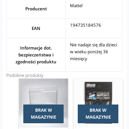
Mattel
Producent
194735184576
EAN
Nie nadaje się dla dzieci
Informacje dot.
w wieku poniżej 36
bezpieczeństwa i
miesięcy
zgodności produktu
Podobne produkty
Pierwotna
Aktualna
cena
cena
wynosiła:
wynosi:
15,00 zł.
11,00 zł.
BRAK W
BRAK W
MAGAZYNIE
MAGAZYNIE