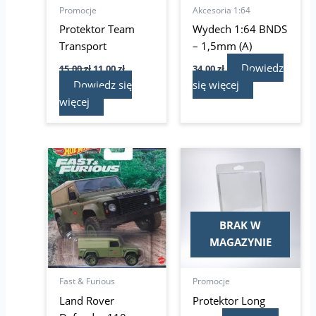
Promocje
Akcesoria 1:64
Protektor Team
Wydech 1:64 BNDS
Transport
– 1,5mm (A)
Dowiedz
15,00
zł
11,00
zł
34,00
zł
Dowiedz się
się więcej
więcej
Pierwotna
Aktualna
cena
cena
wynosiła:
wynosi:
29,95 zł.
24,99 zł.
BRAK W
MAGAZYNIE
Fast & Furious
Promocje
Land Rover
Protektor Long