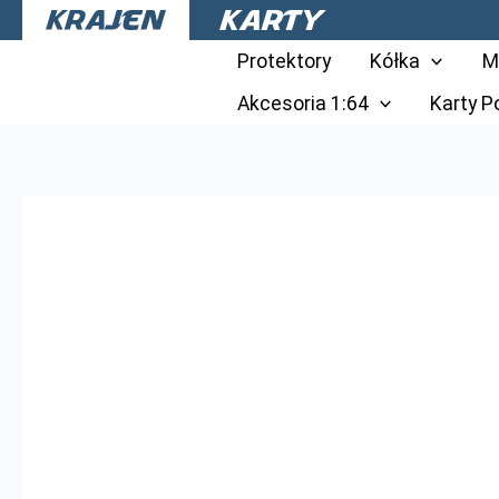
Przejdź
do
Protektory
Kółka
M
treści
Akcesoria 1:64
Karty 