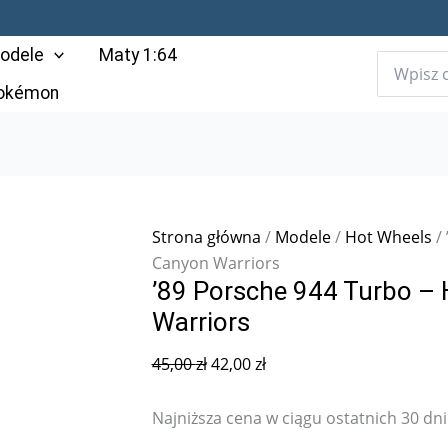
Pierwotna
Aktualna
cena
cena
odele
Maty 1:64
wynosiła:
wynosi:
45,00 zł.
42,00 zł.
Pokémon
Strona główna
/
Modele
/
Hot Wheels
/ 
Canyon Warriors
’89 Porsche 944 Turbo –
Warriors
45,00
zł
42,00
zł
Najniższa cena w ciągu ostatnich 30 dni