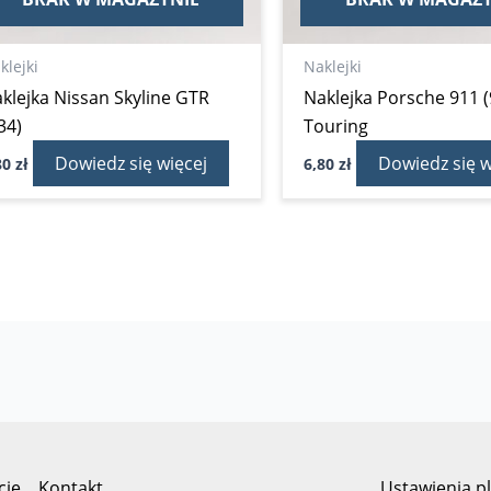
klejki
Naklejki
klejka Nissan Skyline GTR
Naklejka Porsche 911 
34)
Touring
Dowiedz się więcej
Dowiedz się w
80
zł
6,80
zł
cje
Kontakt
Ustawienia p