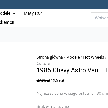
Pierwotna
Aktualna
cena
cena
odele
Maty 1:64
wynosiła:
wynosi:
27,95 zł.
19,99 zł.
Pokémon
Strona główna
/
Modele
/
Hot Wheels
/
Culture
1985 Chevy Astro Van – 
27,95
zł
19,99
zł
Najniższa cena w ciągu ostatnich 30 dni
Brak w magazynie