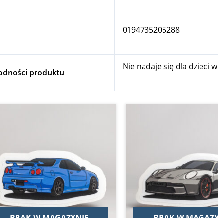
0194735205288
Nie nadaje się dla dzieci 
godności produktu
BRAK W MAGAZYNIE
BRAK W MAGAZY