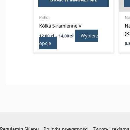
stronie
produktu
Kółka
Na
Kółka 5-ramienne V
Na
(R
Wybierz
12,00
zł
–
14,00
zł
opcje
6,
Regulamin Sklepu
Polityka prywatności
Zwroty i reklama