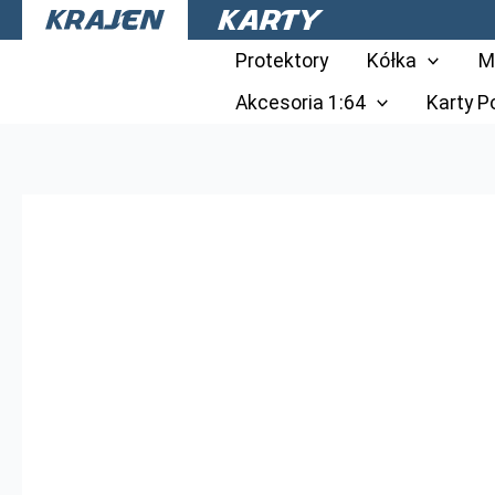
Przejdź
do
Protektory
Kółka
M
treści
Akcesoria 1:64
Karty 